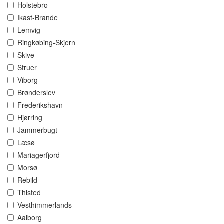
Holstebro
Ikast-Brande
Lemvig
Ringkøbing-Skjern
Skive
Struer
Viborg
Brønderslev
Frederikshavn
Hjørring
Jammerbugt
Læsø
Mariagerfjord
Morsø
Rebild
Thisted
Vesthimmerlands
Aalborg