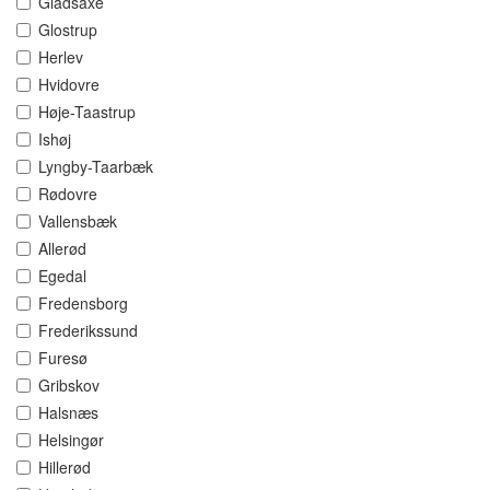
Gladsaxe
Glostrup
Herlev
Hvidovre
Høje-Taastrup
Ishøj
Lyngby-Taarbæk
Rødovre
Vallensbæk
Allerød
Egedal
Fredensborg
Frederikssund
Furesø
Gribskov
Halsnæs
Helsingør
Hillerød