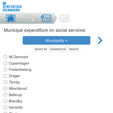
Municipal expenditure on social services
Municipality
Select all
Deselect all
Search
All Denmark
Copenhagen
Frederiksberg
Dragør
Tårnby
Albertslund
Ballerup
Brøndby
Gentofte