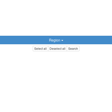
Region
Select all
Deselect all
Search