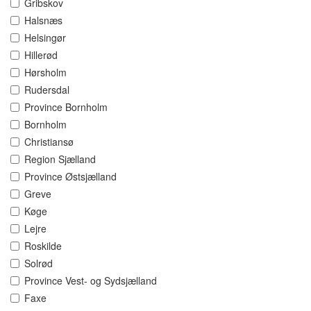
Gribskov
Halsnæs
Helsingør
Hillerød
Hørsholm
Rudersdal
Province Bornholm
Bornholm
Christiansø
Region Sjælland
Province Østsjælland
Greve
Køge
Lejre
Roskilde
Solrød
Province Vest- og Sydsjælland
Faxe