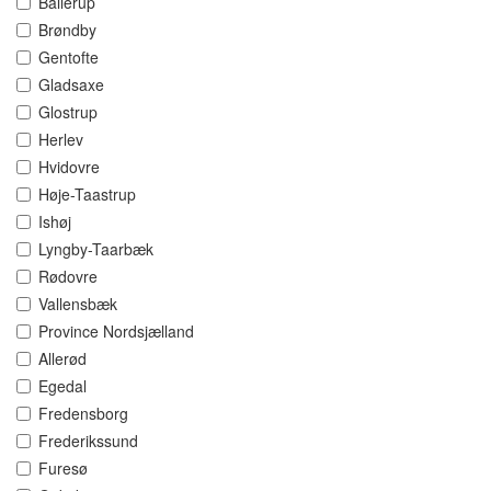
Ballerup
Brøndby
Gentofte
Gladsaxe
Glostrup
Herlev
Hvidovre
Høje-Taastrup
Ishøj
Lyngby-Taarbæk
Rødovre
Vallensbæk
Province Nordsjælland
Allerød
Egedal
Fredensborg
Frederikssund
Furesø