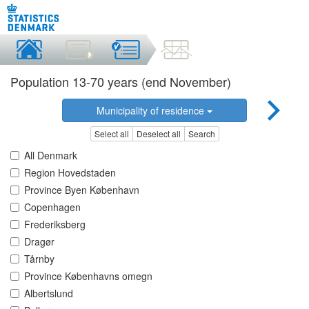
Population 13-70 years (end November)
Municipality of residence
Select all
Deselect all
Search
All Denmark
Region Hovedstaden
Province Byen København
Copenhagen
Frederiksberg
Dragør
Tårnby
Province Københavns omegn
Albertslund