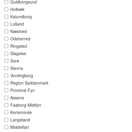
Guldborgsund
Holbæk
Kalundborg
Lolland
Næstved
Odsherred
Ringsted
Slagelse
Sorø
Stevns
Vordingborg
Region Syddanmark
Province Fyn
Assens
Faaborg-Midtfyn
Kerteminde
Langeland
Middelfart