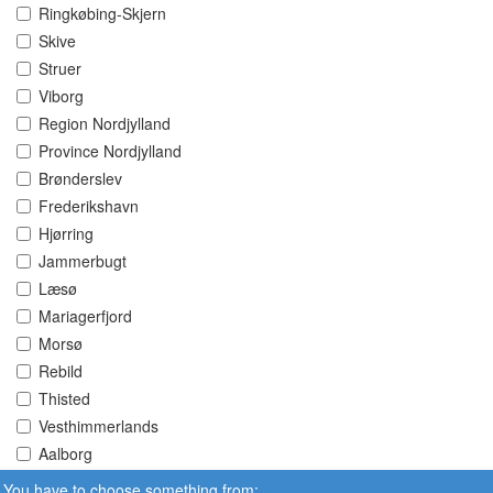
Ringkøbing-Skjern
Skive
Struer
Viborg
Region Nordjylland
Province Nordjylland
Brønderslev
Frederikshavn
Hjørring
Jammerbugt
Læsø
Mariagerfjord
Morsø
Rebild
Thisted
Vesthimmerlands
Aalborg
You have to choose something from: