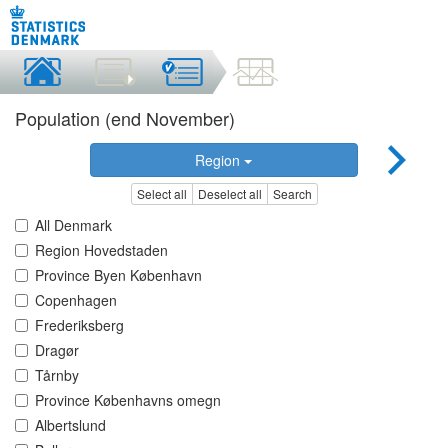
Population (end November)
Region
Select all
Deselect all
Search
All Denmark
Region Hovedstaden
Province Byen København
Copenhagen
Frederiksberg
Dragør
Tårnby
Province Københavns omegn
Albertslund