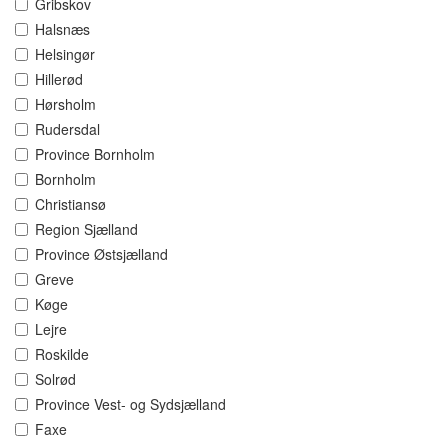
Gribskov
Halsnæs
Helsingør
Hillerød
Hørsholm
Rudersdal
Province Bornholm
Bornholm
Christiansø
Region Sjælland
Province Østsjælland
Greve
Køge
Lejre
Roskilde
Solrød
Province Vest- og Sydsjælland
Faxe