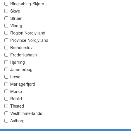
Ringkøbing-Skjern
Skive
Struer
Viborg
Region Nordjylland
Province Nordjylland
Brønderslev
Frederikshavn
Hjørring
Jammerbugt
Læsø
Mariagerfjord
Morsø
Rebild
Thisted
Vesthimmerlands
Aalborg