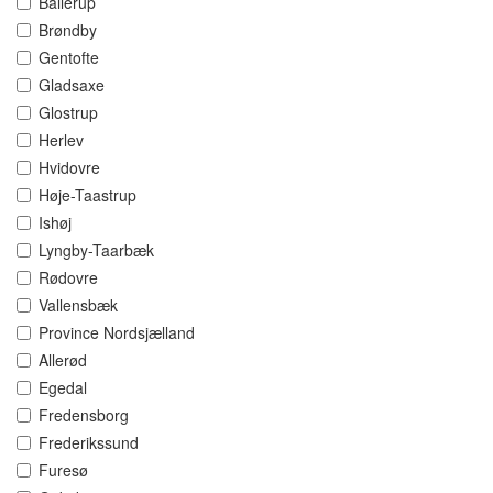
Ballerup
Brøndby
Gentofte
Gladsaxe
Glostrup
Herlev
Hvidovre
Høje-Taastrup
Ishøj
Lyngby-Taarbæk
Rødovre
Vallensbæk
Province Nordsjælland
Allerød
Egedal
Fredensborg
Frederikssund
Furesø