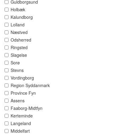
Guldborgsund
Holbæk
Kalundborg
Lolland
Næstved
Odsherred
Ringsted
Slagelse
Sorø
Stevns
Vordingborg
Region Syddanmark
Province Fyn
Assens
Faaborg-Midtfyn
Kerteminde
Langeland
Middelfart