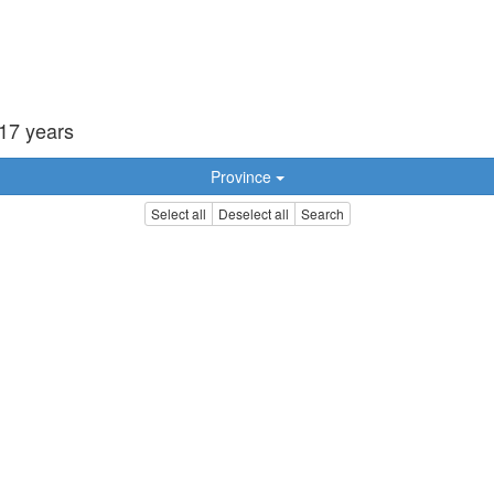
-17 years
Province
Select all
Deselect all
Search