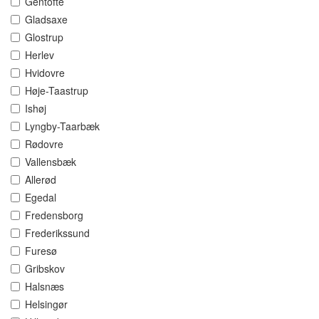
Gentofte
Gladsaxe
Glostrup
Herlev
Hvidovre
Høje-Taastrup
Ishøj
Lyngby-Taarbæk
Rødovre
Vallensbæk
Allerød
Egedal
Fredensborg
Frederikssund
Furesø
Gribskov
Halsnæs
Helsingør