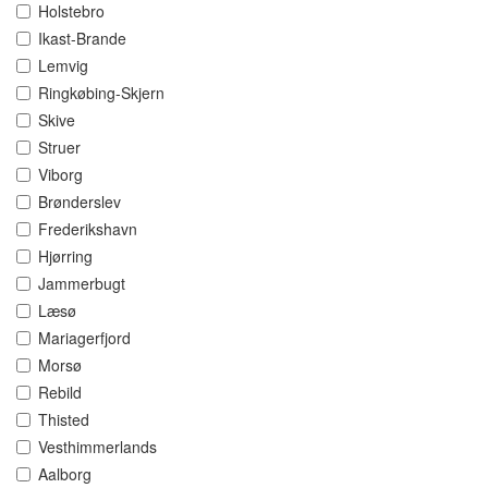
Holstebro
Ikast-Brande
Lemvig
Ringkøbing-Skjern
Skive
Struer
Viborg
Brønderslev
Frederikshavn
Hjørring
Jammerbugt
Læsø
Mariagerfjord
Morsø
Rebild
Thisted
Vesthimmerlands
Aalborg