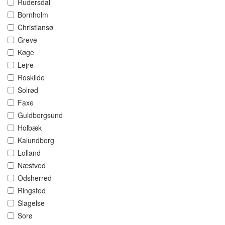
Rudersdal
Bornholm
Christiansø
Greve
Køge
Lejre
Roskilde
Solrød
Faxe
Guldborgsund
Holbæk
Kalundborg
Lolland
Næstved
Odsherred
Ringsted
Slagelse
Sorø