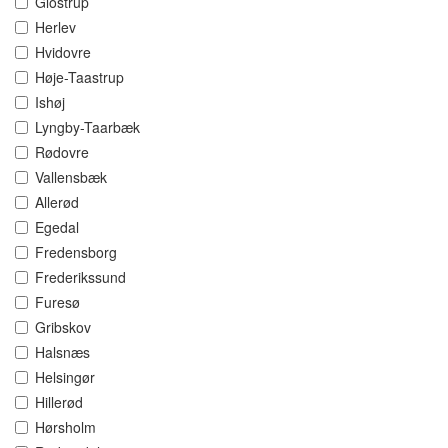
Glostrup
Herlev
Hvidovre
Høje-Taastrup
Ishøj
Lyngby-Taarbæk
Rødovre
Vallensbæk
Allerød
Egedal
Fredensborg
Frederikssund
Furesø
Gribskov
Halsnæs
Helsingør
Hillerød
Hørsholm