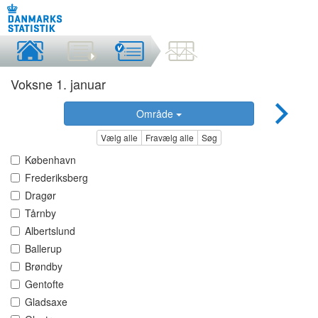
Voksne 1. januar
Område
Vælg alle
Fravælg alle
Søg
København
Frederiksberg
Dragør
Tårnby
Albertslund
Ballerup
Brøndby
Gentofte
Gladsaxe