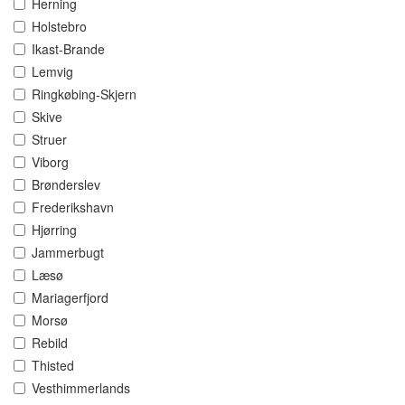
Herning
Holstebro
Ikast-Brande
Lemvig
Ringkøbing-Skjern
Skive
Struer
Viborg
Brønderslev
Frederikshavn
Hjørring
Jammerbugt
Læsø
Mariagerfjord
Morsø
Rebild
Thisted
Vesthimmerlands