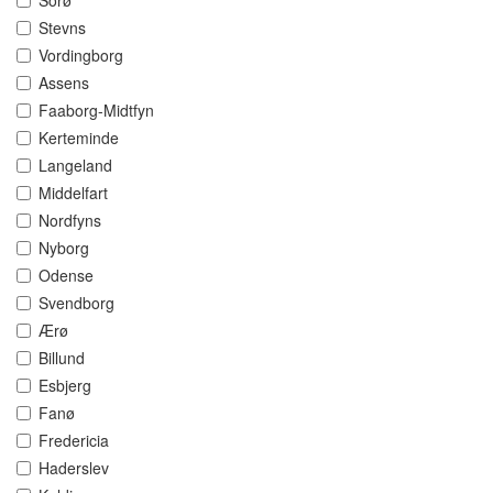
Sorø
Stevns
Vordingborg
Assens
Faaborg-Midtfyn
Kerteminde
Langeland
Middelfart
Nordfyns
Nyborg
Odense
Svendborg
Ærø
Billund
Esbjerg
Fanø
Fredericia
Haderslev