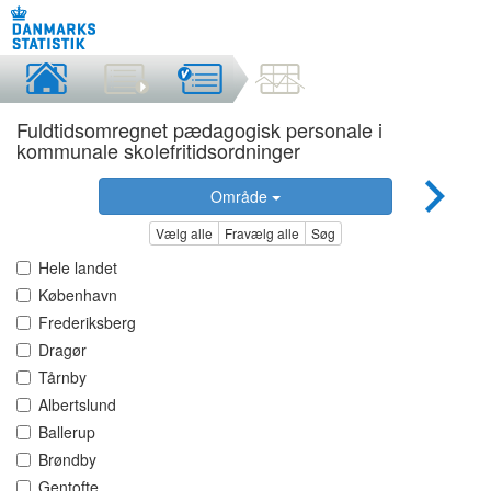
Fuldtidsomregnet pædagogisk personale i
kommunale skolefritidsordninger
Område
Vælg alle
Fravælg alle
Søg
Hele landet
København
Frederiksberg
Dragør
Tårnby
Albertslund
Ballerup
Brøndby
Gentofte