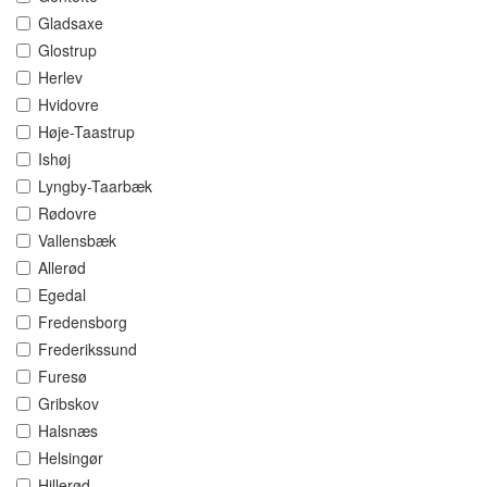
Gladsaxe
Glostrup
Herlev
Hvidovre
Høje-Taastrup
Ishøj
Lyngby-Taarbæk
Rødovre
Vallensbæk
Allerød
Egedal
Fredensborg
Frederikssund
Furesø
Gribskov
Halsnæs
Helsingør
Hillerød