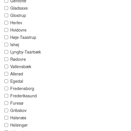
Gentofte
Gladsaxe
Glostrup
Herlev
Hvidovre
Høje-Taastrup
Ishøj
Lyngby-Taarbæk
Rødovre
Vallensbæk
Allerød
Egedal
Fredensborg
Frederikssund
Furesø
Gribskov
Halsnæs
Helsingør