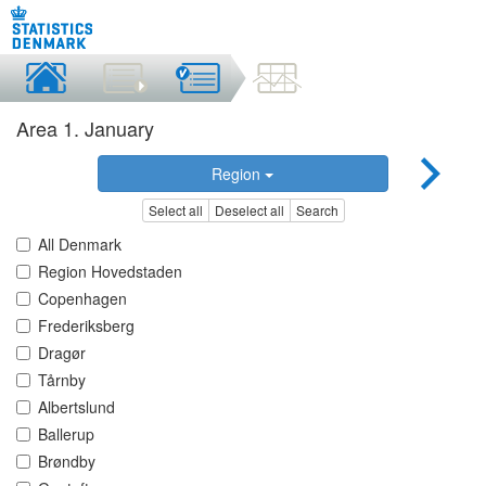
Area 1. January
Region
Select all
Deselect all
Search
All Denmark
Region Hovedstaden
Copenhagen
Frederiksberg
Dragør
Tårnby
Albertslund
Ballerup
Brøndby